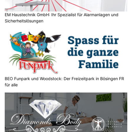
?
D
a
EM Haustechnik GmbH: Ihr Spezialist für Alarmanlagen und
Sicherheitslösungen
n
n
w
ä
h
l
e
n
S
BEO Funpark und Woodstock: Der Freizeitpark in Bösingen FR
für alle
i
e
b
i
t
t
e