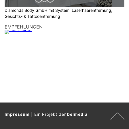
d
a
Diamonds Body GmbH mit System: Laserhaarentfernung,
s
Gesichts- & Tattooentfernung
H
EMPFEHLUNGEN
a
u
s
.
Impressum
|
Ein Projekt der
belmedia