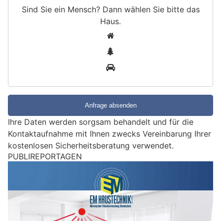
Sind Sie ein Mensch? Dann wählen Sie bitte
das
Haus
.
S
1
i
2
n
3
d
S
i
e
e
Ihre Daten werden sorgsam behandelt und für die
i
Kontaktaufnahme mit Ihnen zwecks Vereinbarung Ihrer
n
kostenlosen Sicherheitsberatung verwendet.
M
PUBLIREPORTAGEN
e
n
s
c
h