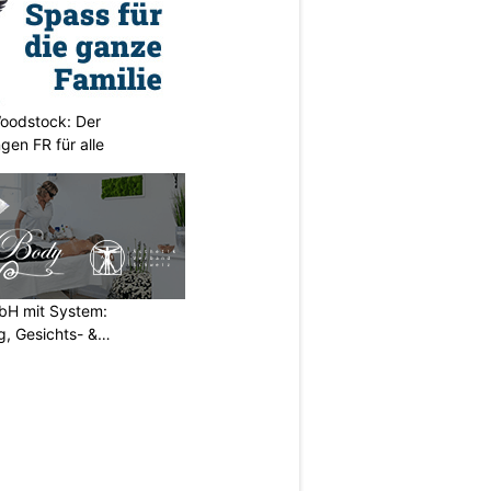
oodstock: Der
ngen FR für alle
H mit System:
, Gesichts- &
N