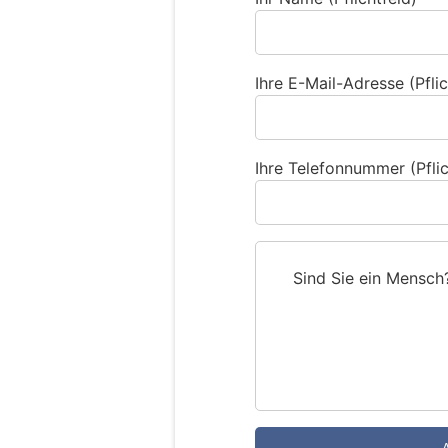
Ihre E-Mail-Adresse (Pflic
Ihre Telefonnummer (Pflic
Sind Sie ein Mensch
S
i
n
d
S
i
e