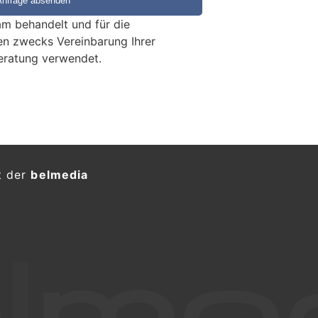
m behandelt und für die
en zwecks Vereinbarung Ihrer
eratung verwendet.
Holzhaus rechtzeitig
k ermittelt Ursache
KTION
) sind durch einen aufmerksamen
trasse Flammen im Bereich der
stehenden Holzhauses entdeckt
wohner konnte der Brand gelöscht
 wird abgeklärt.