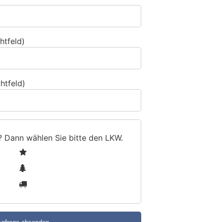
htfeld)
htfeld)
? Dann wählen Sie bitte
den LKW
.
1
2
3