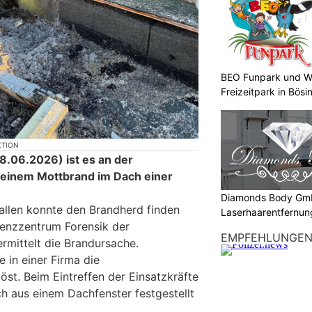
BEO Funpark und W
Freizeitpark in Bösi
KTION
.06.2026) ist es an der
 einem Mottbrand im Dach einer
Diamonds Body Gmb
allen konnte den Brandherd finden
Laserhaarentfernung
enzzentrum Forensik der
Tattooentfernung
EMPFEHLUNGE
ermittelt die Brandursache.
 in einer Firma die
st. Beim Eintreffen der Einsatzkräfte
h aus einem Dachfenster festgestellt