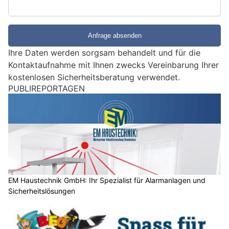
S
i
e
e
Ihre Daten werden sorgsam behandelt und für die
i
Kontaktaufnahme mit Ihnen zwecks Vereinbarung Ihrer
n
kostenlosen Sicherheitsberatung verwendet.
M
PUBLIREPORTAGEN
e
n
s
c
h
?
D
a
EM Haustechnik GmbH: Ihr Spezialist für Alarmanlagen und
Sicherheitslösungen
n
n
w