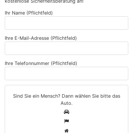
kostenlose Sicherheitsberatung an!
Ihr Name (Pflichtfeld)
Ihre E-Mail-Adresse (Pflichtfeld)
Ihre Telefonnummer (Pflichtfeld)
Sind Sie ein Mensch? Dann wählen Sie bitte
das
Auto
.
S
1
i
2
n
3
d