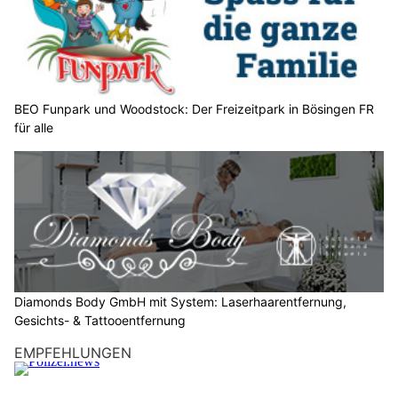
ä
h
l
e
n
S
BEO Funpark und Woodstock: Der Freizeitpark in Bösingen FR
für alle
i
e
b
i
t
t
e
d
a
Diamonds Body GmbH mit System: Laserhaarentfernung,
s
Gesichts- & Tattooentfernung
A
EMPFEHLUNGEN
u
t