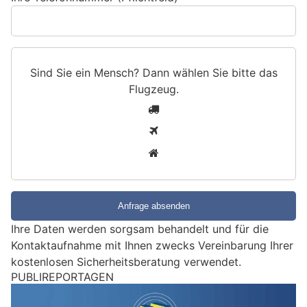
Sind Sie ein Mensch? Dann wählen Sie bitte
das
Flugzeug
.
S
1
i
2
n
3
d
S
i
e
e
Ihre Daten werden sorgsam behandelt und für die
i
Kontaktaufnahme mit Ihnen zwecks Vereinbarung Ihrer
n
kostenlosen Sicherheitsberatung verwendet.
M
e
Studen BE: Geschäftsbetrieb steht in Vollbrand
n
– Gebäude nicht mehr nutzbar