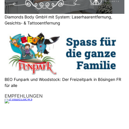
e
n
S
Diamonds Body GmbH mit System: Laserhaarentfernung,
Gesichts- & Tattooentfernung
i
e
b
i
t
t
e
d
e
BEO Funpark und Woodstock: Der Freizeitpark in Bösingen FR
n
für alle
S
EMPFEHLUNGEN
c
h
l
ü
s