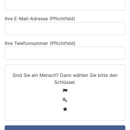
Ihre E-Mail-Adresse (Pflichtfeld)
Ihre Telefonnummer (Pflichtfeld)
Sind Sie ein Mensch? Dann wählen Sie bitte
den
Schlüssel
.
S
1
i
2
n
3
d
S
i