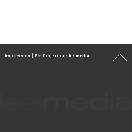
s
e
l
.
Impressum
|
Ein Projekt der
belmedia