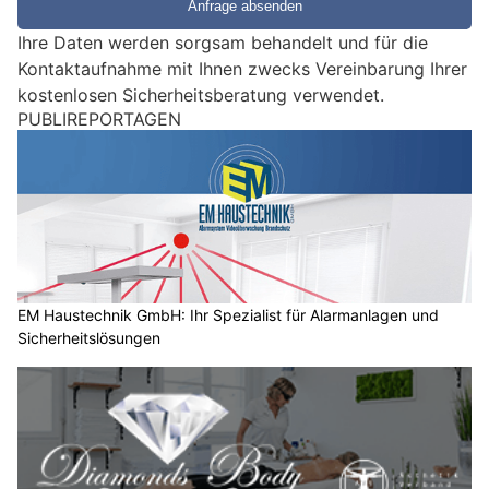
e
e
Ihre Daten werden sorgsam behandelt und für die
i
Kontaktaufnahme mit Ihnen zwecks Vereinbarung Ihrer
n
kostenlosen Sicherheitsberatung verwendet.
M
PUBLIREPORTAGEN
e
n
s
c
h
?
D
a
EM Haustechnik GmbH: Ihr Spezialist für Alarmanlagen und
Sicherheitslösungen
n
n
w
ä
h
l