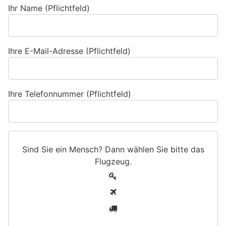
Ihr Name (Pflichtfeld)
Ihre E-Mail-Adresse (Pflichtfeld)
Ihre Telefonnummer (Pflichtfeld)
Sind Sie ein Mensch? Dann wählen Sie bitte
das
Flugzeug
.
S
1
i
2
n
3
d
S