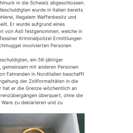
schmuck in die Schweiz abgeschlossen.
Beschuldigten wurde in Italien bereits
lerei, illegalem Waffenbesitz und
teilt. Er wurde aufgrund eines
eri von Asti festgenommen, welche in
essiner Kriminalpolizei Ermittlungen
 Schmuggel involvierten Personen
eschuldigten, ein 56-jähriger
er, gemeinsam mit anderen Personen
n Fahrenden in Norditalien beschafft
gehung der Zollformalitäten in die
r hat er die Grenze wöchentlich an
Grenzübergängen überquert, ohne die
 Ware zu deklarieren und zu