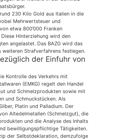
aatsbürger.
nd 230 Kilo Gold aus Italien in die
wobei Mehrwertsteuer und
 von etwa 800’000 Franken
 Diese Hinterziehung wird den
gten angelastet. Das BAZG wird das
weiteren Strafverfahrens festlegen.
züglich der Einfuhr von
e Kontrolle des Verkehrs mit
tallwaren (EMKG) regelt den Handel
gut und Schmelzprodukten sowie mit
en und Schmuckstücken. Als
ilber, Platin und Palladium. Der
on Altedelmetallen (Schmelzgut), die
rodukten und die Analyse des Inhalts
d bewilligungspflichtige Tätigkeiten.
inzip der Selbstdeklaration, demzufolge