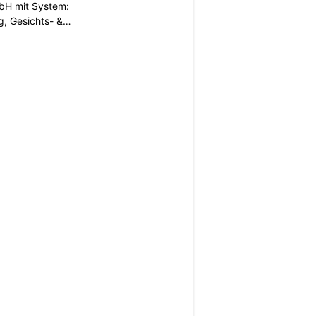
H mit System:
, Gesichts- &
N