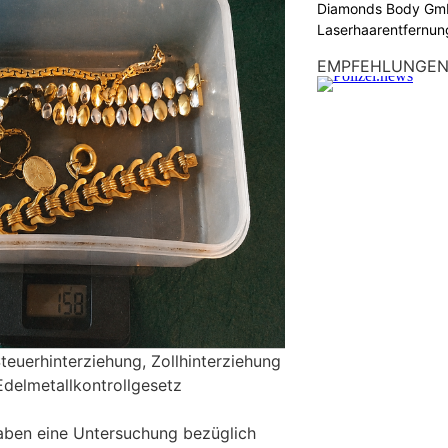
Diamonds Body Gmb
Laserhaarentfernung
Tattooentfernung
EMPFEHLUNGE
teuerhinterziehung, Zollhinterziehung
delmetallkontrollgesetz
aben eine Untersuchung bezüglich