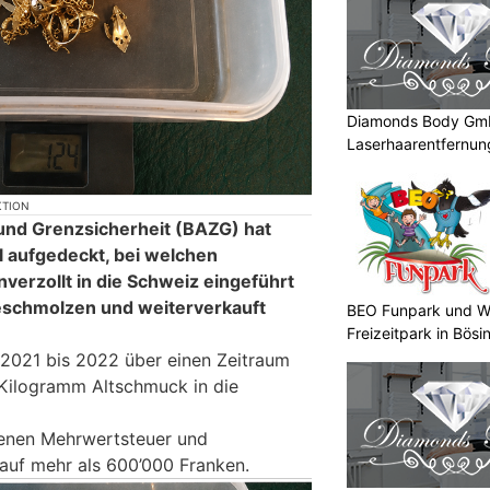
Diamonds Body Gmb
Laserhaarentfernung
Tattooentfernung
KTION
und Grenzsicherheit (BAZG) hat
 aufgedeckt, bei welchen
nverzollt in die Schweiz eingeführt
eschmolzen und weiterverkauft
BEO Funpark und W
Freizeitpark in Bösi
 2021 bis 2022 über einen Zeitraum
Kilogramm Altschmuck in die
genen Mehrwertsteuer und
 auf mehr als 600’000 Franken.