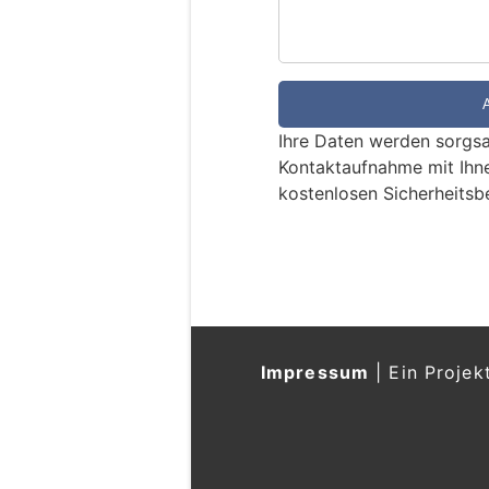
d
S
i
e
e
Ihre Daten werden sorgsa
i
Kontaktaufnahme mit Ihn
n
kostenlosen Sicherheitsb
M
e
n
s
c
h
?
Impressum
|
Ein Projek
D
a
n
n