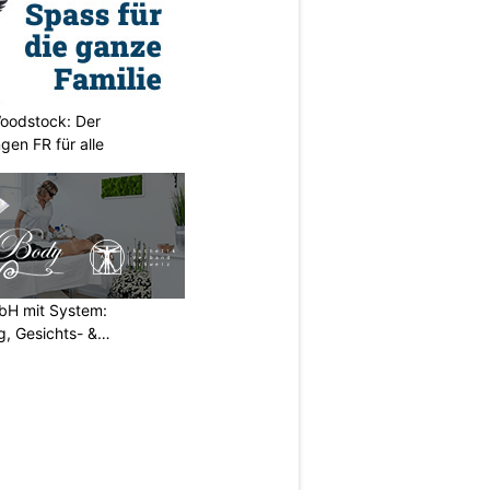
oodstock: Der
ngen FR für alle
H mit System:
, Gesichts- &
N