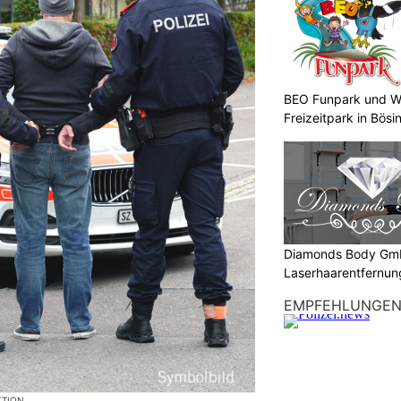
BEO Funpark und W
Freizeitpark in Bösi
Diamonds Body Gmb
Laserhaarentfernung
Tattooentfernung
EMPFEHLUNGE
KTION