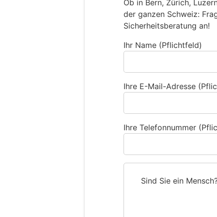
Ob in Bern, Zürich, Luzer
der ganzen Schweiz: Frage
Sicherheitsberatung an!
Ihr Name (Pflichtfeld)
Ihre E-Mail-Adresse (Pflic
Ihre Telefonnummer (Pflic
Sind Sie ein Mensch
S
i
n