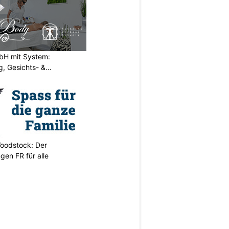
H mit System:
, Gesichts- &
oodstock: Der
ngen FR für alle
N