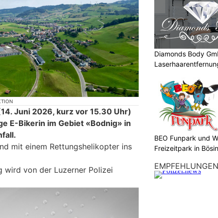
Diamonds Body Gmb
Laserhaarentfernung
Tattooentfernung
KTION
4. Juni 2026, kurz vor 15.30 Uhr)
ige E-Bikerin im Gebiet «Bodnig» in
fall.
BEO Funpark und W
und mit einem Rettungshelikopter ins
Freizeitpark in Bösi
EMPFEHLUNGE
 wird von der Luzerner Polizei