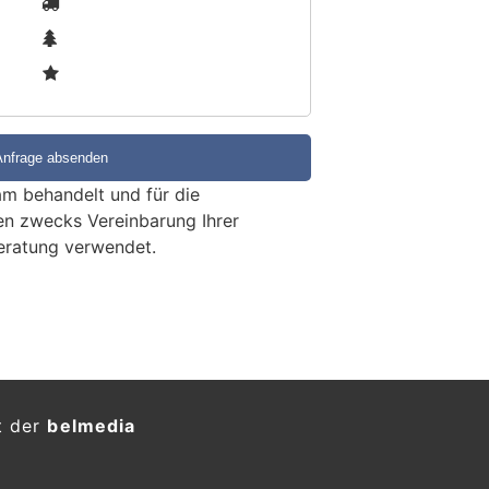
2
3
m behandelt und für die
en zwecks Vereinbarung Ihrer
eratung verwendet.
t der
belmedia