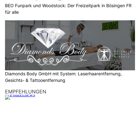
S
BEO Funpark und Woodstock: Der Freizeitpark in Bösingen FR
für alle
i
e
b
i
t
t
e
d
e
Diamonds Body GmbH mit System: Laserhaarentfernung,
n
Gesichts- & Tattooentfernung
S
EMPFEHLUNGEN
t
e
r
n
.