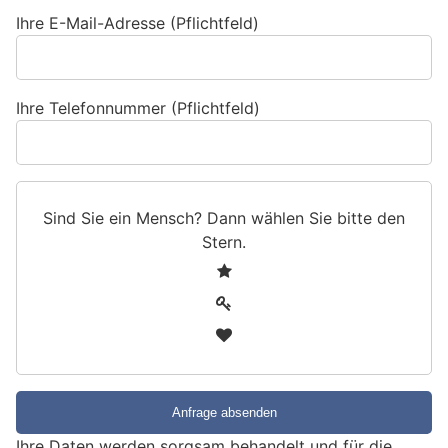
Ihre E-Mail-Adresse (Pflichtfeld)
Ihre Telefonnummer (Pflichtfeld)
Sind Sie ein Mensch? Dann wählen Sie bitte
den
Stern
.
S
1
i
2
n
3
d
S
i
e
e
Ihre Daten werden sorgsam behandelt und für die