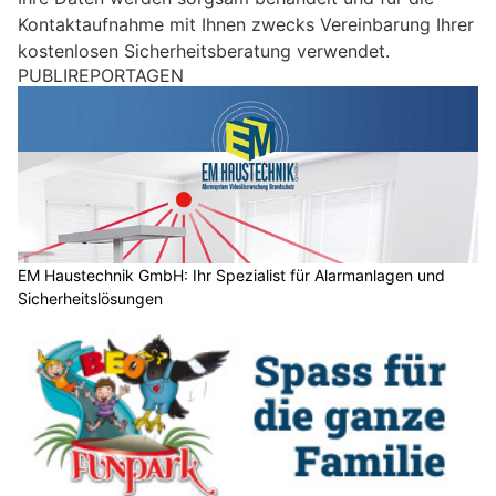
i
Kontaktaufnahme mit Ihnen zwecks Vereinbarung Ihrer
n
kostenlosen Sicherheitsberatung verwendet.
M
PUBLIREPORTAGEN
e
n
s
c
h
?
D
a
EM Haustechnik GmbH: Ihr Spezialist für Alarmanlagen und
Sicherheitslösungen
n
n
w
ä
h
l
e
n