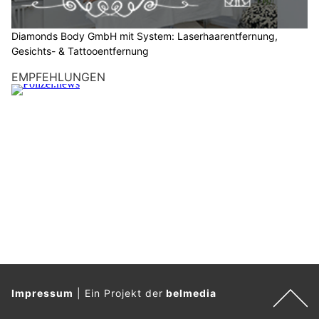
Er musste seinen Führerausweis abgeben.
Weiterlesen
Eschlikon TG: BMW prallt auf A1 in Wildzaun –
Kantonspolizei sucht Zeugen
08.07.26
VON
POLIZEI.NEWS REDAKTION
Bei einem Selbstunfall eines Autofahrers
auf der A1
bei
Eschlikon entstand am Dienstagnachmittag Sachschaden.
Die Kantonspolizei Thurgau sucht Zeugen.
Weiterlesen
Istighofen TG: Teleskoplader stürzt Böschung
hinunter – Fahrer (40) mittelschwer verletzt
21.07.26
VON
POLIZEI.NEWS REDAKTION
Bei einem
Selbstunfall
mit einem Teleskoplader in Istighofen