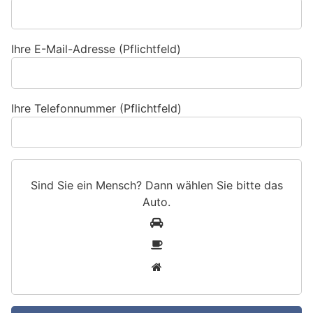
Ihre E-Mail-Adresse (Pflichtfeld)
Ihre Telefonnummer (Pflichtfeld)
Sind Sie ein Mensch? Dann wählen Sie bitte
das
Auto
.
S
1
i
2
n
3
d
S
i