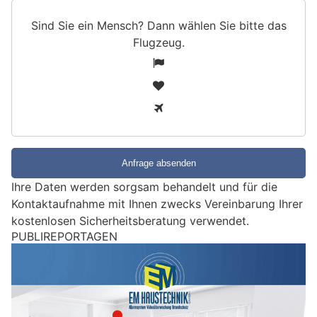
Sind Sie ein Mensch? Dann wählen Sie bitte
das
Flugzeug
.
S
1
i
2
n
3
d
S
i
e
e
Ihre Daten werden sorgsam behandelt und für die
i
Kontaktaufnahme mit Ihnen zwecks Vereinbarung Ihrer
n
kostenlosen Sicherheitsberatung verwendet.
M
PUBLIREPORTAGEN
e
n
s
c
h