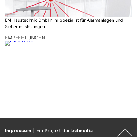
?
D
a
EM Haustechnik GmbH: Ihr Spezialist für Alarmanlagen und
Sicherheitslösungen
n
n
EMPFEHLUNGEN
w
ä
h
l
e
n
S
i
e
b
i
t
t
Impressum
|
Ein Projekt der
belmedia