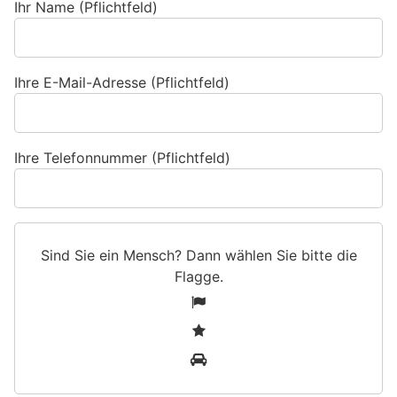
Ihr Name (Pflichtfeld)
Ihre E-Mail-Adresse (Pflichtfeld)
Ihre Telefonnummer (Pflichtfeld)
Sind Sie ein Mensch? Dann wählen Sie bitte
die
Flagge
.
S
1
i
2
n
3
d
S