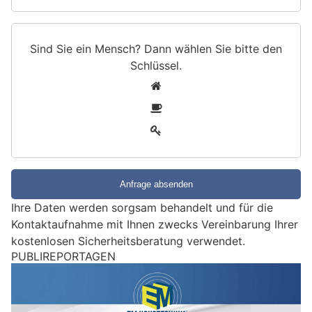
Sind Sie ein Mensch? Dann wählen Sie bitte
den
Schlüssel
.
S
1
i
2
n
3
d
S
i
e
e
Ihre Daten werden sorgsam behandelt und für die
i
Kontaktaufnahme mit Ihnen zwecks Vereinbarung Ihrer
n
kostenlosen Sicherheitsberatung verwendet.
M
e
Saignelégier JU: Motorradfahrer verliert in
n
Kurve Kontrolle und verunfallt
s
29.07.26
VON
POLIZEI.NEWS REDAKTION
Am Dienstag, 28. Juli 2026, gegen 18.45 Uhr, ereignete sich