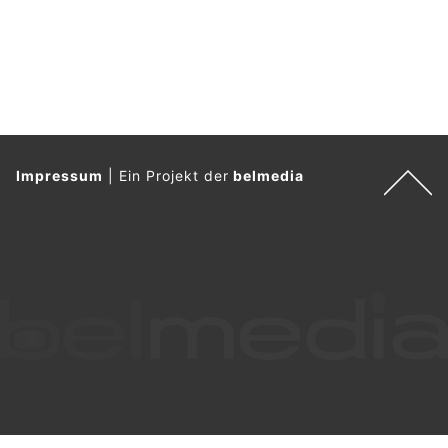
Monthey VS: Mann (35) stirbt nach brutaler
Prügelattacke vor Bahnhof
25.05.26
VON
POLIZEI.NEWS REDAKTION
Am Samstag, dem 23. Mai 2026, kam es vor dem AOMC-
Bahnhof in Monthey zu einer gewaltsamen
Auseinandersetzung.
Ein Mann wurde dabei schwer verletzt. Drei mutmassliche Täter
wurden festgenommen, zwei von ihnen befinden sich weiterhin
in Untersuchungshaft.
Weiterlesen
Olten SO: Syrer soll Mann in Supermarkt
niedergestochen haben – Festnahme erfolgt
03.06.26
VON
POLIZEI.NEWS REDAKTION
In einem Supermarkt in Olten ist am Dienstagabend, 2. Juni
2026, ein Mann aus noch zu klärenden Gründen angegriffen
und mit einem Messer mittelschwer verletzt worden.