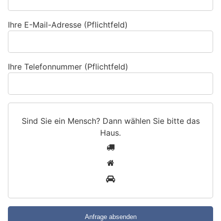
Ihre E-Mail-Adresse (Pflichtfeld)
Ihre Telefonnummer (Pflichtfeld)
Sind Sie ein Mensch? Dann wählen Sie bitte
das
Haus
.
S
1
i
2
n
3
d
S
i
e