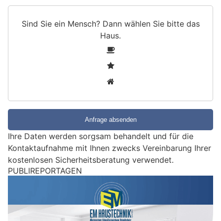
Sind Sie ein Mensch? Dann wählen Sie bitte
das
Haus
.
S
1
i
2
n
3
d
S
i
e
e
Ihre Daten werden sorgsam behandelt und für die
i
Kontaktaufnahme mit Ihnen zwecks Vereinbarung Ihrer
n
kostenlosen Sicherheitsberatung verwendet.
M
PUBLIREPORTAGEN
e
n
s
c