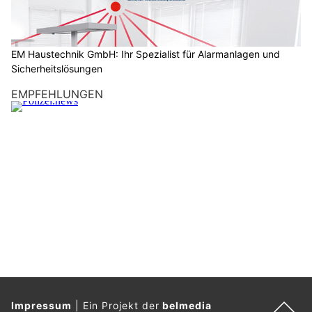
h
?
D
a
EM Haustechnik GmbH: Ihr Spezialist für Alarmanlagen und
Sicherheitslösungen
n
n
EMPFEHLUNGEN
w
ä
h
l
e
n
S
i
e
b
i
t
t
Impressum
|
Ein Projekt der
belmedia