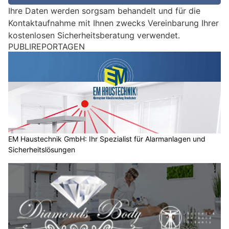
e
Ihre Daten werden sorgsam behandelt und für die
i
Kontaktaufnahme mit Ihnen zwecks Vereinbarung Ihrer
n
kostenlosen Sicherheitsberatung verwendet.
M
PUBLIREPORTAGEN
e
n
s
c
h
?
D
a
EM Haustechnik GmbH: Ihr Spezialist für Alarmanlagen und
Sicherheitslösungen
n
n
w
ä
h
l
e