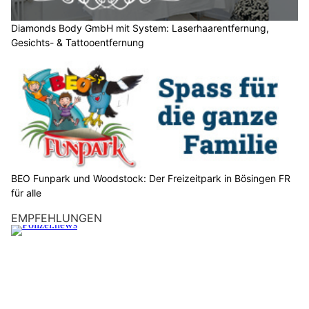
n
S
Diamonds Body GmbH mit System: Laserhaarentfernung,
Gesichts- & Tattooentfernung
i
e
b
i
t
t
e
d
e
BEO Funpark und Woodstock: Der Freizeitpark in Bösingen FR
n
für alle
B
EMPFEHLUNGEN
a
u
m
.