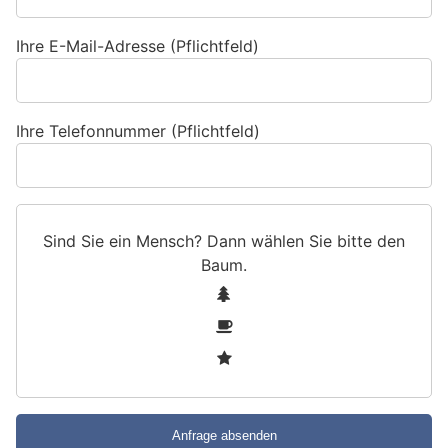
Ihre E-Mail-Adresse (Pflichtfeld)
Ihre Telefonnummer (Pflichtfeld)
Sind Sie ein Mensch? Dann wählen Sie bitte
den
Baum
.
S
1
i
2
n
3
d
S
i
e