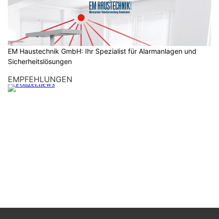
c
h
?
D
a
EM Haustechnik GmbH: Ihr Spezialist für Alarmanlagen und
Sicherheitslösungen
n
n
EMPFEHLUNGEN
w
ä
h
l
e
n
S
i
e
b
i
t