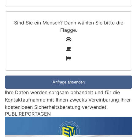
Sind Sie ein Mensch? Dann wählen Sie bitte
die
Flagge
.
S
1
i
2
n
3
d
S
i
e
e
Ihre Daten werden sorgsam behandelt und für die
i
Kontaktaufnahme mit Ihnen zwecks Vereinbarung Ihrer
n
kostenlosen Sicherheitsberatung verwendet.
M
PUBLIREPORTAGEN
e
n
s