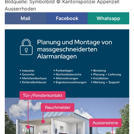
Bildquelle: Symbolbild © Kantonspolizei Appenzell
Ausserrhoden
Mail
Facebook
Whatsapp