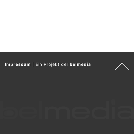
Iseltwald BE: Velofahrer stürzt schwer – Rega
fliegt Mann in kritischem Zustand ins Spital
03.08.26
VON
POLIZEI.NEWS REDAKTION
In Iseltwald ist es am Montagmorgen zu einem Selbstunfall
eines Velofahrers gekommen. Er wurde beim Sturz schwer
verletzt und musste in kritischem Zustand
mit einem
Helikopter der Rega
ins Spital gebracht werden.
Ermittlungen zum Unfallhergang wurden aufgenommen.
Weiterlesen
Heiden AR: Veteranenauto stürzt Böschung
hinunter – zwei Verletzte
28.06.26
VON
POLIZEI.NEWS REDAKTION
Am Samstag, 27. Juni 2026, ist es in Heiden zu einem
Selbstunfall mit einem Veteranenfahrzeug gekommen.
Der Fahrzeuglenker und seine Beifahrerin haben sich dabei
Verletzungen zugezogen. Sie wurden ins Spital überführt. Am
Fahrzeug entstand hoher Sachschaden.