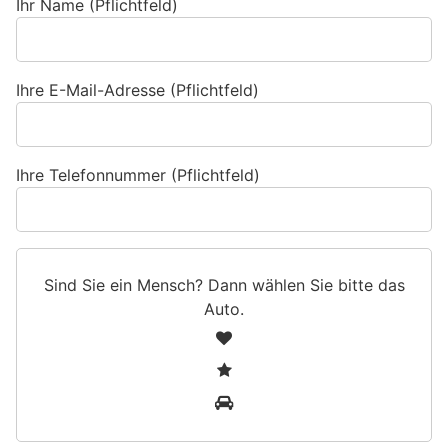
Ihr Name (Pflichtfeld)
Ihre E-Mail-Adresse (Pflichtfeld)
Ihre Telefonnummer (Pflichtfeld)
Sind Sie ein Mensch? Dann wählen Sie bitte
das
Auto
.
S
1
i
2
n
3
d
S