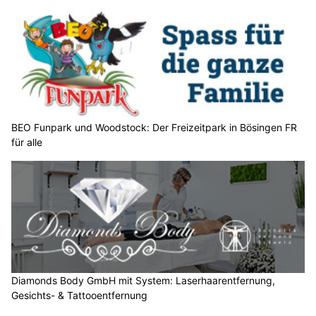
n
w
ä
h
l
e
n
S
BEO Funpark und Woodstock: Der Freizeitpark in Bösingen FR
für alle
i
e
b
i
t
t
e
d
e
Diamonds Body GmbH mit System: Laserhaarentfernung,
n
Gesichts- & Tattooentfernung
B