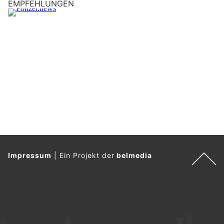
EMPFEHLUNGEN
a
u
m
.
Impressum
|
Ein Projekt der
belmedia