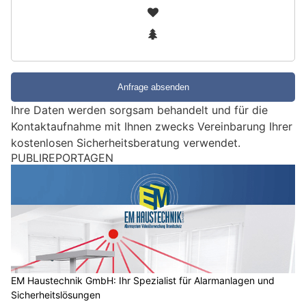
i
2
n
3
d
S
i
e
e
Ihre Daten werden sorgsam behandelt und für die
i
Kontaktaufnahme mit Ihnen zwecks Vereinbarung Ihrer
n
kostenlosen Sicherheitsberatung verwendet.
M
PUBLIREPORTAGEN
e
n
s
c
h
?
D
a
EM Haustechnik GmbH: Ihr Spezialist für Alarmanlagen und
Sicherheitslösungen
n