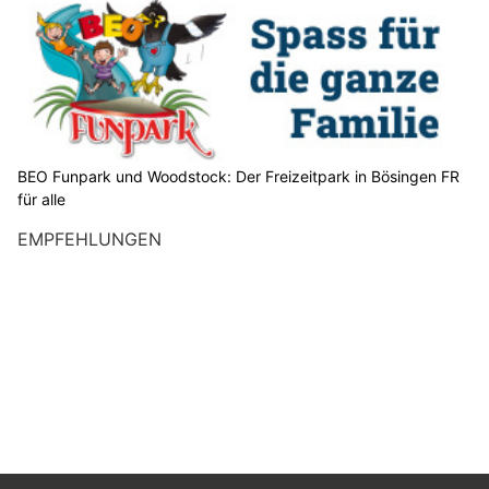
t
t
e
d
a
BEO Funpark und Woodstock: Der Freizeitpark in Bösingen FR
s
für alle
H
EMPFEHLUNGEN
a
u
s
.