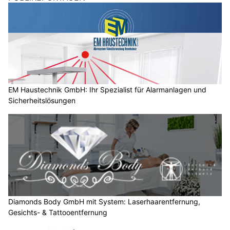
s
c
h
?
D
a
EM Haustechnik GmbH: Ihr Spezialist für Alarmanlagen und
Sicherheitslösungen
n
n
w
ä
h
l
e
n
S
Diamonds Body GmbH mit System: Laserhaarentfernung,
Gesichts- & Tattooentfernung
i
e
b
i