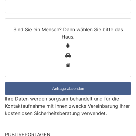
Sind Sie ein Mensch? Dann wählen Sie bitte
das
Haus
.
S
1
i
2
n
3
d
S
i
e
e
Ihre Daten werden sorgsam behandelt und für die
i
Kontaktaufnahme mit Ihnen zwecks Vereinbarung Ihrer
n
kostenlosen Sicherheitsberatung verwendet.
M
PUBLIREPORTAGEN
e
n