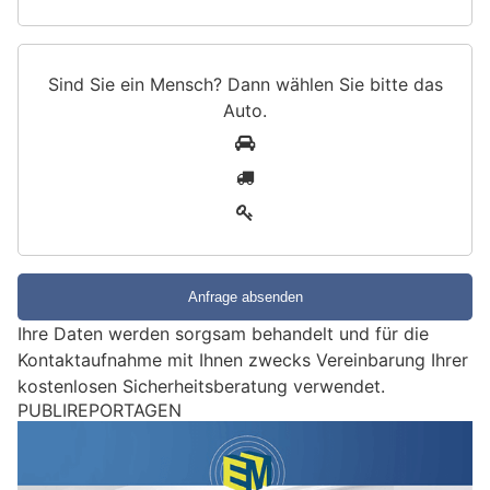
Sind Sie ein Mensch? Dann wählen Sie bitte
das
Auto
.
S
1
i
2
n
3
d
S
i
e
e
Ihre Daten werden sorgsam behandelt und für die
i
Kontaktaufnahme mit Ihnen zwecks Vereinbarung Ihrer
n
kostenlosen Sicherheitsberatung verwendet.
M
PUBLIREPORTAGEN
e
n
s