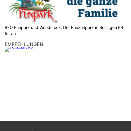
t
e
d
a
BEO Funpark und Woodstock: Der Freizeitpark in Bösingen FR
s
für alle
A
EMPFEHLUNGEN
u
t
o
.