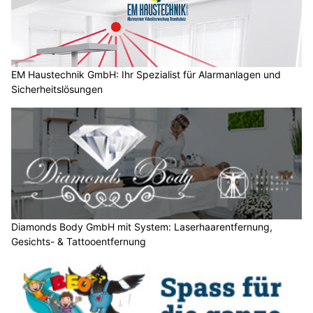
c
h
?
D
a
EM Haustechnik GmbH: Ihr Spezialist für Alarmanlagen und
Sicherheitslösungen
n
n
w
ä
h
l
e
n
S
Diamonds Body GmbH mit System: Laserhaarentfernung,
Gesichts- & Tattooentfernung
i
e
b
i
t