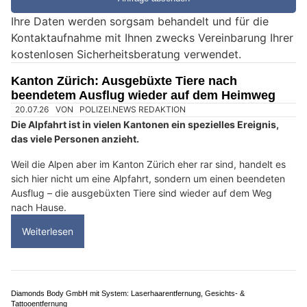
e
Ihre Daten werden sorgsam behandelt und für die
i
Kontaktaufnahme mit Ihnen zwecks Vereinbarung Ihrer
n
kostenlosen Sicherheitsberatung verwendet.
M
e
Kanton Zürich: Ausgebüxte Tiere nach
n
beendetem Ausflug wieder auf dem Heimweg
s
c
h
?
D
a
n
n
w
ä
h
l