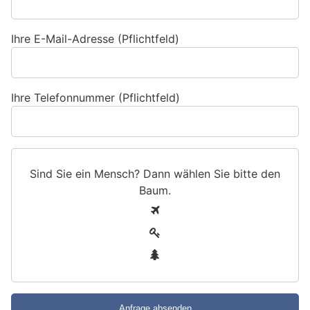
Ihre E-Mail-Adresse (Pflichtfeld)
Ihre Telefonnummer (Pflichtfeld)
Sind Sie ein Mensch? Dann wählen Sie bitte
den
Baum
.
S
1
i
2
n
3
d
S
i
e