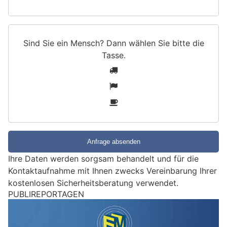
Sind Sie ein Mensch? Dann wählen Sie bitte
die
Tasse
.
S
1
i
2
n
3
d
S
i
e
e
Ihre Daten werden sorgsam behandelt und für die
i
Kontaktaufnahme mit Ihnen zwecks Vereinbarung Ihrer
n
kostenlosen Sicherheitsberatung verwendet.
M
e
Solothurn SO: Pole (30) greift im Bürgerspital
n
drei Personen an – Frau schwer verletzt
s
30.07.26
VON
POLIZEI.NEWS REDAKTION