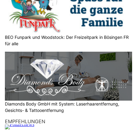
ä
h
l
e
n
S
BEO Funpark und Woodstock: Der Freizeitpark in Bösingen FR
für alle
i
e
b
i
t
t
e
d
e
Diamonds Body GmbH mit System: Laserhaarentfernung,
n
Gesichts- & Tattooentfernung
S
EMPFEHLUNGEN
c
h