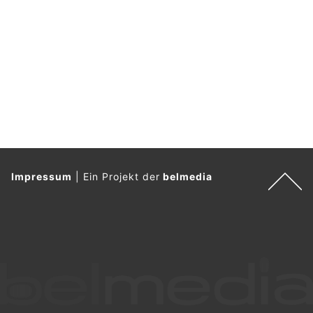
l
ü
s
s
e
l
.
Impressum
|
Ein Projekt der
belmedia