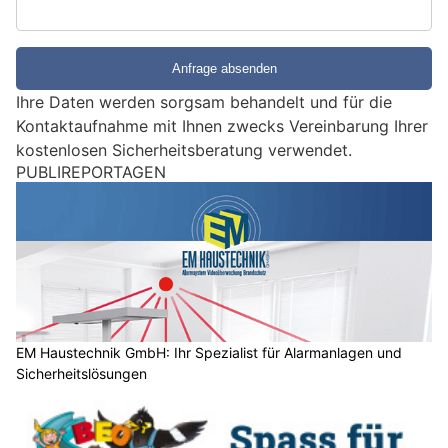
S
i
e
e
Ihre Daten werden sorgsam behandelt und für die
i
Kontaktaufnahme mit Ihnen zwecks Vereinbarung Ihrer
n
kostenlosen Sicherheitsberatung verwendet.
M
PUBLIREPORTAGEN
e
n
s
c
h
?
D
a
EM Haustechnik GmbH: Ihr Spezialist für Alarmanlagen und
Sicherheitslösungen
n
n
w