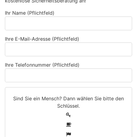
kostenlose Sicherheitsberatung an!
Ihr Name (Pflichtfeld)
Ihre E-Mail-Adresse (Pflichtfeld)
Ihre Telefonnummer (Pflichtfeld)
Sind Sie ein Mensch? Dann wählen Sie bitte
den
Schlüssel
.
S
1
i
2
n
3
d