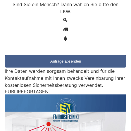
Sind Sie ein Mensch? Dann wählen Sie bitte
den
LKW
.
S
1
i
2
n
3
d
S
i
e
e
Ihre Daten werden sorgsam behandelt und für die
i
Kontaktaufnahme mit Ihnen zwecks Vereinbarung Ihrer
n
kostenlosen Sicherheitsberatung verwendet.
M
e
Kanton St.Gallen: Unfälle, Alkohol und Drogen –
n
Polizei greift bei Kontrollen durch
s
c
h
?