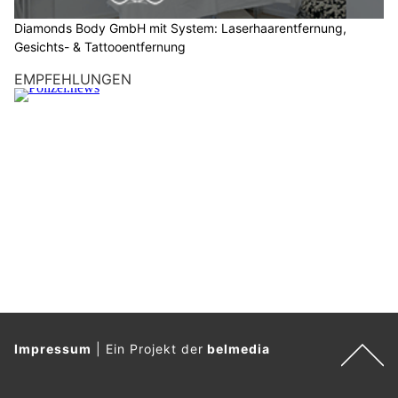
d
Weiterlesen
e
n
L
K
W
.
Diamonds Body GmbH mit System: Laserhaarentfernung, Gesichts- &
Tattooentfernung