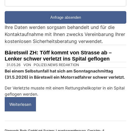
S
i
e
e
Ihre Daten werden sorgsam behandelt und für die
i
Kontaktaufnahme mit Ihnen zwecks Vereinbarung Ihrer
n
kostenlosen Sicherheitsberatung verwendet.
M
e
Bäretswil ZH: Töff kommt von Strasse ab –
n
Lenker schwer verletzt ins Spital geflogen
s
c
h
?
D
a
n
n
w
ä