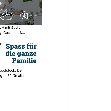
H mit System:
, Gesichts- &
oodstock: Der
ngen FR für alle
N