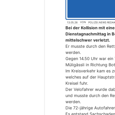
13.05.26
VON
POLIZEI.NEWS REDA
Bei der Kollision mit e
Dienstagnachmittag in Bo
mittelschwer verletzt.
Er musste durch den Rett
werden.
Gegen 14.50 Uhr war ein 
Müligässli in Richtung Bo
Im Kreisverkehr kam es zu
welches auf der Hauptstr
Kreisel fuhr.
Der Velofahrer wurde dabe
und musste durch den Ret
werden.
Die 72-jährige Autofahreri
Es entstand Sachschaden