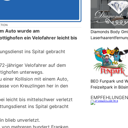
KTION
inem Auto wurde am
Diamonds Body Gmb
ttighofen ein Velofahrer leicht bis
Laserhaarentfernung
Tattooentfernung
ungsdienst ins Spital gebracht
72-jähriger Velofahrer auf dem
ttighofen unterwegs.
 einer Kollision mit einem Auto,
BEO Funpark und W
asse von Kreuzlingen her in den
Freizeitpark in Bösi
EMPFEHLUNGE
i leicht bis mittelschwer verletzt
tungsdienst ins Spital gebracht
n blieb unverletzt.
 von mehreren hundert Franken.