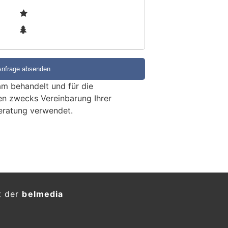
2
3
m behandelt und für die
en zwecks Vereinbarung Ihrer
eratung verwendet.
hrerin übersieht E-Bike –
lenker verletzt
KTION
inem Auto wurde am Montag in
r leicht verletzt.
ungsdienst ins Spital gebracht