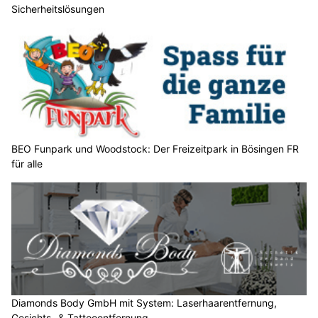
Sicherheitslösungen
n
n
w
ä
h
l
e
n
S
BEO Funpark und Woodstock: Der Freizeitpark in Bösingen FR
für alle
i
e
b
i
t
t
e
d
e
Diamonds Body GmbH mit System: Laserhaarentfernung,
Gesichts- & Tattooentfernung