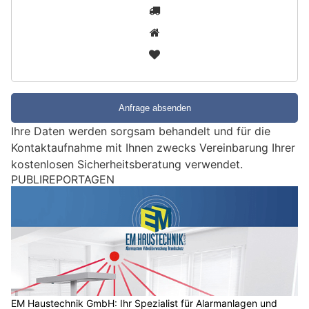
S
1
i
2
n
3
d
S
i
e
e
Ihre Daten werden sorgsam behandelt und für die
i
Kontaktaufnahme mit Ihnen zwecks Vereinbarung Ihrer
n
kostenlosen Sicherheitsberatung verwendet.
M
PUBLIREPORTAGEN
e
n
s
c
h
?
D
a
EM Haustechnik GmbH: Ihr Spezialist für Alarmanlagen und