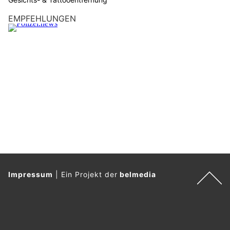
n
L
EMPFEHLUNGEN
K
W
.
Impressum
|
Ein Projekt der
belmedia