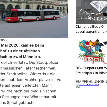
Diamonds Body Gmb
Laserhaarentfernung
Tattooentfernung
KTION
 Mai 2026, kam es beim
of zu einer tätlichen
ischen zwei Männern.
blich verletzt. Die Stadtpolizei
BEO Funpark und W
utmasslichen Täter festnehmen.
Freizeitpark in Bösi
der Stadtpolizei Winterthur die
erei auf dem Archhofplatz ein. Vor
EMPFEHLUNGE
fte auf einen verletzten Mann.
r wurde nach der medizinischen
 Rettungsdienst Winterthur mit
ins Spital gebracht.