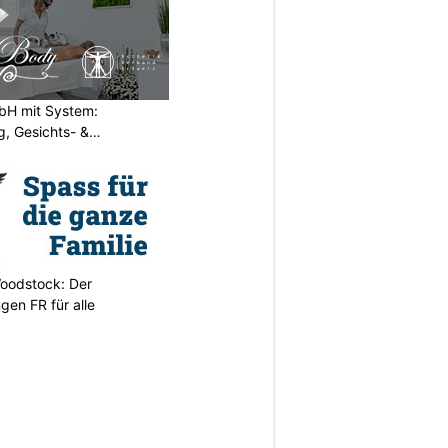
H mit System:
, Gesichts- &
oodstock: Der
ngen FR für alle
N