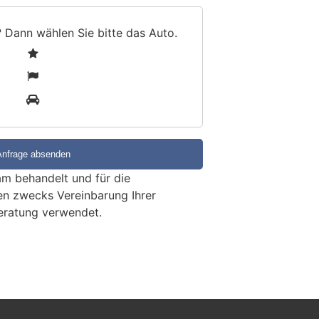
? Dann wählen Sie bitte
das Auto
.
1
2
3
m behandelt und für die
en zwecks Vereinbarung Ihrer
eratung verwendet.
erfahrer flüchtet nach
oschlüssel (Zeugenaufruf)
KTION
Juli 2026, ist es an der
hur zu einer Kollision zwischen