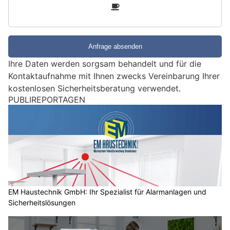
3
d
S
i
e
e
Ihre Daten werden sorgsam behandelt und für die
i
Kontaktaufnahme mit Ihnen zwecks Vereinbarung Ihrer
n
kostenlosen Sicherheitsberatung verwendet.
M
PUBLIREPORTAGEN
e
n
s
c
h
?
D
a
EM Haustechnik GmbH: Ihr Spezialist für Alarmanlagen und
Sicherheitslösungen
n
n
w