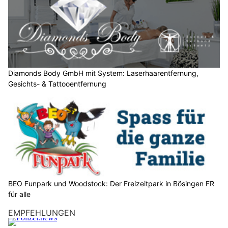
ä
h
l
e
n
S
Diamonds Body GmbH mit System: Laserhaarentfernung,
Gesichts- & Tattooentfernung
i
e
b
i
t
t
e
d
e
BEO Funpark und Woodstock: Der Freizeitpark in Bösingen FR
n
für alle
S
EMPFEHLUNGEN
t