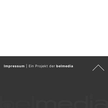
e
r
n
.
Impressum
|
Ein Projekt der
belmedia