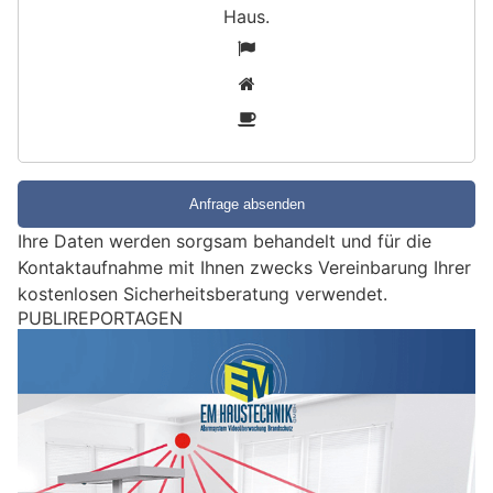
Haus
.
S
1
i
2
n
3
d
S
i
e
e
Ihre Daten werden sorgsam behandelt und für die
i
Kontaktaufnahme mit Ihnen zwecks Vereinbarung Ihrer
n
kostenlosen Sicherheitsberatung verwendet.
M
PUBLIREPORTAGEN
e
n
s
c
h
?
D