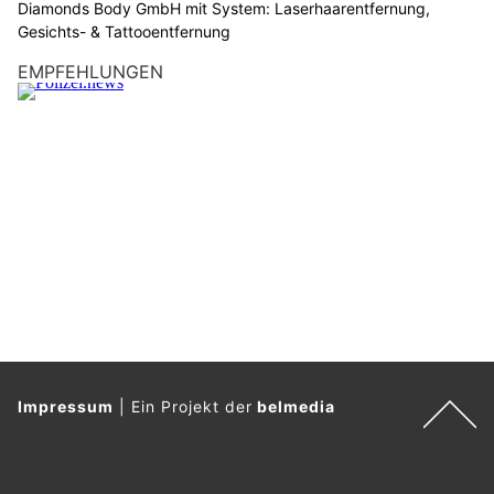
a
Diamonds Body GmbH mit System: Laserhaarentfernung,
s
Gesichts- & Tattooentfernung
H
EMPFEHLUNGEN
a
u
s
.
Impressum
|
Ein Projekt der
belmedia