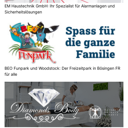
a
EM Haustechnik GmbH: Ihr Spezialist für Alarmanlagen und
Sicherheitslösungen
n
n
w
ä
h
l
e
n
S
BEO Funpark und Woodstock: Der Freizeitpark in Bösingen FR
für alle
i
e
b
i
t
t
e
d