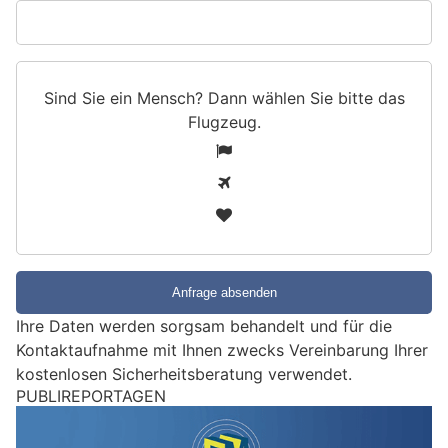
Sind Sie ein Mensch? Dann wählen Sie bitte
das
Flugzeug
.
S
1
i
2
n
3
d
S
i
e
e
Ihre Daten werden sorgsam behandelt und für die
i
Kontaktaufnahme mit Ihnen zwecks Vereinbarung Ihrer
n
kostenlosen Sicherheitsberatung verwendet.
M
PUBLIREPORTAGEN
e
n