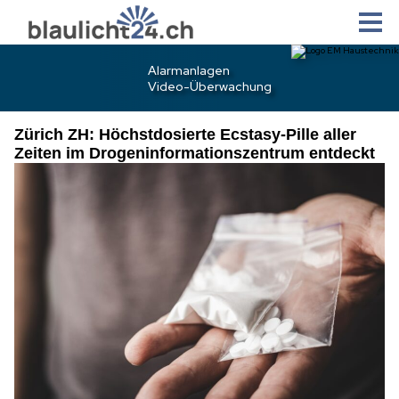
Zürich ZH: Höchstdosierte Ecstasy-Pille aller
Zeiten im Drogeninformationszentrum entdeckt