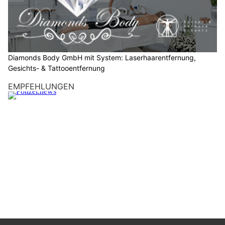
t
t
e
d
a
Diamonds Body GmbH mit System: Laserhaarentfernung,
s
Gesichts- & Tattooentfernung
F
EMPFEHLUNGEN
l
u
g
z
e
u
g
.