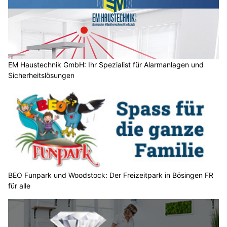
s
c
h
?
D
a
EM Haustechnik GmbH: Ihr Spezialist für Alarmanlagen und
Sicherheitslösungen
n
n
w
ä
h
l
e
n
S
BEO Funpark und Woodstock: Der Freizeitpark in Bösingen FR
für alle
i
e
b
i