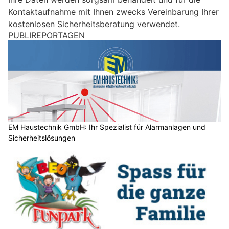
i
Kontaktaufnahme mit Ihnen zwecks Vereinbarung Ihrer
n
kostenlosen Sicherheitsberatung verwendet.
M
PUBLIREPORTAGEN
e
n
s
c
h
?
D
a
EM Haustechnik GmbH: Ihr Spezialist für Alarmanlagen und
Sicherheitslösungen
n
n
w
ä
h
l
e
n