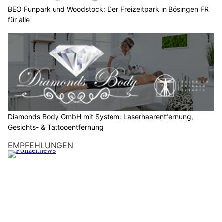
S
BEO Funpark und Woodstock: Der Freizeitpark in Bösingen FR
für alle
i
e
b
i
t
t
e
d
a
Diamonds Body GmbH mit System: Laserhaarentfernung,
s
Gesichts- & Tattooentfernung
A
EMPFEHLUNGEN
u
t
o
.