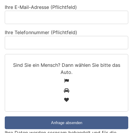
Ihre E-Mail-Adresse (Pflichtfeld)
Ihre Telefonnummer (Pflichtfeld)
Sind Sie ein Mensch? Dann wählen Sie bitte
das
Auto
.
S
1
i
2
n
3
d
S
i
e
e
Ihre Daten werden sorgsam behandelt und für die