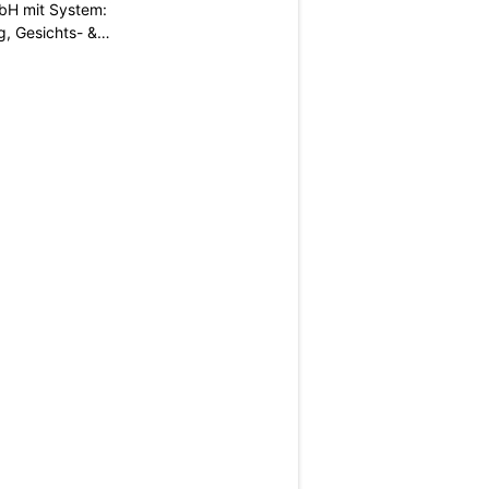
H mit System:
, Gesichts- &
N