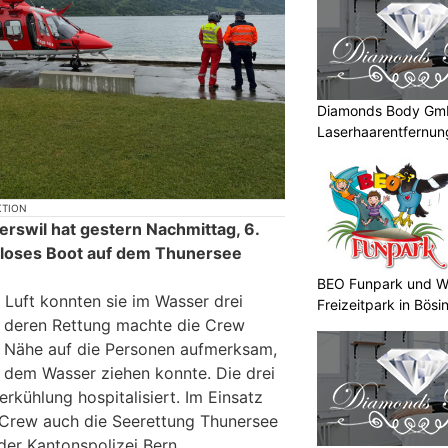
Diamonds Body Gmb
Laserhaarentfernung
Tattooentfernung
KTION
rswil hat gestern Nachmittag, 6.
rerloses Boot auf dem Thunersee
BEO Funpark und W
 Luft konnten sie im Wasser drei
Freizeitpark in Bösi
ür deren Rettung machte die Crew
er Nähe auf die Personen aufmerksam,
s dem Wasser ziehen konnte. Die drei
rkühlung hospitalisiert. Im Einsatz
Crew auch die Seerettung Thunersee
der Kantonspolizei Bern.