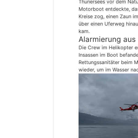
Thunersees vor dem Natu
Motorboot entdeckte, da
Kreise zog, einen Zaun i
über einen Uferweg hinau
kam.
Alarmierung au
Die Crew im Helikopter en
Insassen im Boot befande
Rettungssanitäter beim M
wieder, um im Wasser nach