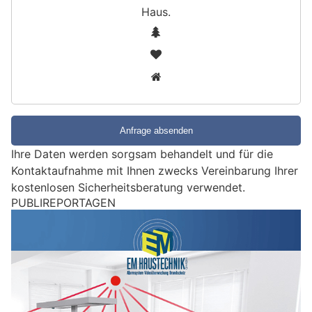
Haus
.
S
1
i
2
n
3
d
S
i
e
e
Ihre Daten werden sorgsam behandelt und für die
i
Kontaktaufnahme mit Ihnen zwecks Vereinbarung Ihrer
n
kostenlosen Sicherheitsberatung verwendet.
M
PUBLIREPORTAGEN
e
n
s
c
h
?