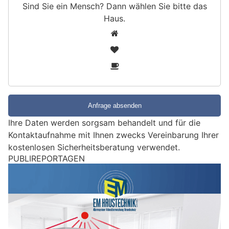
Sind Sie ein Mensch? Dann wählen Sie bitte
das
Haus
.
S
1
i
2
n
3
d
S
i
e
e
Ihre Daten werden sorgsam behandelt und für die
i
Kontaktaufnahme mit Ihnen zwecks Vereinbarung Ihrer
n
kostenlosen Sicherheitsberatung verwendet.
M
e
Bischofszell TG: Autofahrerin gerät auf
n
Gegenfahrbahn – zwei Verletzte nach Kollision
s
30.05.26
VON
POLIZEI.NEWS REDAKTION
Nach einer Kollision zwischen zwei Autos in Bischofszell
c
musste am Freitag eine Autofahrerin ins Spital gebracht
h
werden.
?