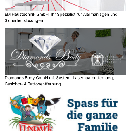
?
D
a
EM Haustechnik GmbH: Ihr Spezialist für Alarmanlagen und
Sicherheitslösungen
n
n
w
ä
h
l
e
n
S
Diamonds Body GmbH mit System: Laserhaarentfernung,
Gesichts- & Tattooentfernung
i
e
b
i
t
t
e