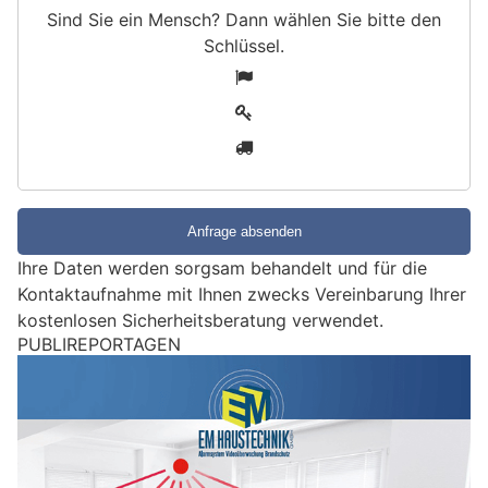
Sind Sie ein Mensch? Dann wählen Sie bitte
den
Schlüssel
.
S
1
i
2
n
3
d
S
i
e
e
Ihre Daten werden sorgsam behandelt und für die
i
Kontaktaufnahme mit Ihnen zwecks Vereinbarung Ihrer
n
kostenlosen Sicherheitsberatung verwendet.
M
PUBLIREPORTAGEN
e
n
s
c
h