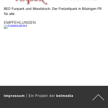
d
e
BEO Funpark und Woodstock: Der Freizeitpark in Bösingen FR
n
für alle
S
EMPFEHLUNGEN
c
h
l
ü
s
s
e
l
.
Impressum
|
Ein Projekt der
belmedia