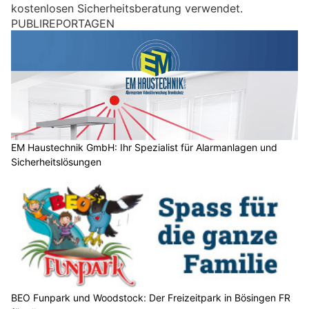
kostenlosen Sicherheitsberatung verwendet.
M
PUBLIREPORTAGEN
e
n
s
c
h
?
D
a
EM Haustechnik GmbH: Ihr Spezialist für Alarmanlagen und
Sicherheitslösungen
n
n
w
ä
h
l
e
n
S
BEO Funpark und Woodstock: Der Freizeitpark in Bösingen FR