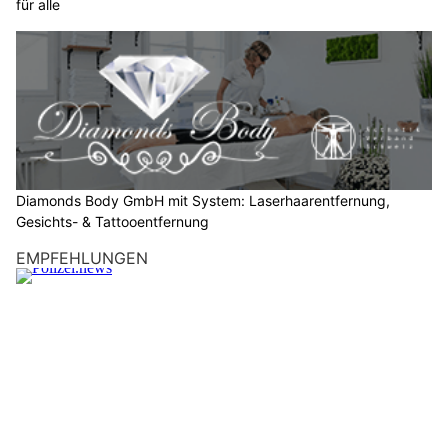
für alle
i
e
b
i
t
t
e
d
a
Diamonds Body GmbH mit System: Laserhaarentfernung,
s
Gesichts- & Tattooentfernung
A
EMPFEHLUNGEN
u
t
o
.