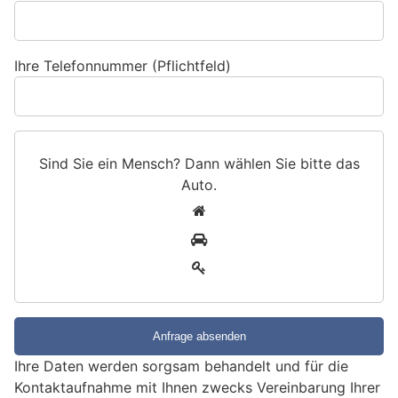
Ihre Telefonnummer (Pflichtfeld)
Sind Sie ein Mensch? Dann wählen Sie bitte
das
Auto
.
S
1
i
2
n
3
d
S
i
e
e
Ihre Daten werden sorgsam behandelt und für die
i
Kontaktaufnahme mit Ihnen zwecks Vereinbarung Ihrer
n