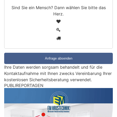
Sind Sie ein Mensch? Dann wählen Sie bitte
das
Herz
.
S
1
i
2
n
3
d
S
i
e
e
Ihre Daten werden sorgsam behandelt und für die
i
Kontaktaufnahme mit Ihnen zwecks Vereinbarung Ihrer
n
kostenlosen Sicherheitsberatung verwendet.
M
e
Villmergen AG: Schweizer nach Einbrüchen in
n
Keller und Büroräume festgenommen
s
c
h