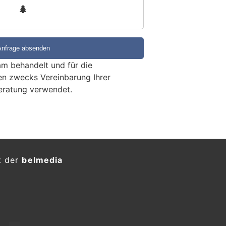
3
m behandelt und für die
en zwecks Vereinbarung Ihrer
eratung verwendet.
 Bagger stürzt Böschung
eiter kommt ums Leben
KTION
gust 2026, kurz vor 10:00 Uhr
Montana/Cry d’Er ein Arbeitsunfall
rzeug. Eine Person kam dabei ums
vor 10:00 Uhr, ereignete sich auf
 der Seilbahnanlagen von Cry d’Er in
n Arbeitsunfall.