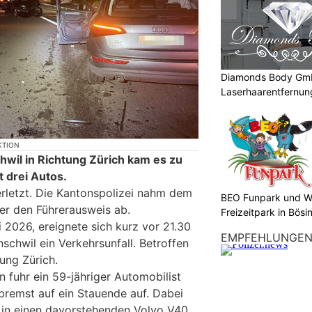
Diamonds Body Gmb
Laserhaarentfernung
Tattooentfernung
KTION
hwil in Richtung Zürich kam es zu
t drei Autos.
rletzt. Die Kantonspolizei nahm dem
BEO Funpark und W
er den Führerausweis ab.
Freizeitpark in Bösi
2026, ereignete sich kurz vor 21.30
EMPFEHLUNGE
schwil ein Verkehrsunfall. Betroffen
ung Zürich.
 fuhr ein 59-jähriger Automobilist
remst auf ein Stauende auf. Dabei
 in einen davorstehenden Volvo V40.