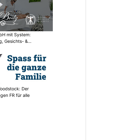
H mit System:
, Gesichts- &
oodstock: Der
ngen FR für alle
N