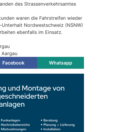
handen des Strassenverkehrsamtes
unden waren die Fahrstreifen wieder
sen-Unterhalt Nordwestschweiz (NSNW)
rbeiten ebenfalls im Einsatz.
argau
i Aargau
Facebook
Whatsapp