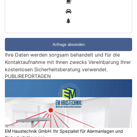
i
2
n
3
d
S
i
e
e
Ihre Daten werden sorgsam behandelt und für die
i
Kontaktaufnahme mit Ihnen zwecks Vereinbarung Ihrer
n
kostenlosen Sicherheitsberatung verwendet.
M
PUBLIREPORTAGEN
e
n
s
c
h
?
D
a
EM Haustechnik GmbH: Ihr Spezialist für Alarmanlagen und