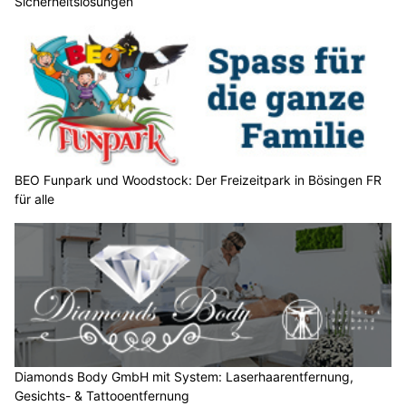
Sicherheitslösungen
n
n
w
ä
h
l
e
n
S
BEO Funpark und Woodstock: Der Freizeitpark in Bösingen FR
für alle
i
e
b
i
t
t
e
d
e
Diamonds Body GmbH mit System: Laserhaarentfernung,
n
Gesichts- & Tattooentfernung