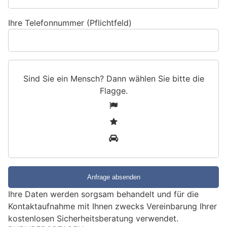
Ihre Telefonnummer (Pflichtfeld)
Sind Sie ein Mensch? Dann wählen Sie bitte
die
Flagge
.
S
1
i
2
n
3
d
S
i
e
e
Ihre Daten werden sorgsam behandelt und für die
i
Kontaktaufnahme mit Ihnen zwecks Vereinbarung Ihrer
n
kostenlosen Sicherheitsberatung verwendet.
M