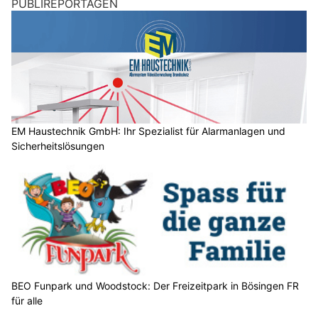
PUBLIREPORTAGEN
e
n
s
c
h
?
D
a
EM Haustechnik GmbH: Ihr Spezialist für Alarmanlagen und
Sicherheitslösungen
n
n
w
ä
h
l
e
n
S
BEO Funpark und Woodstock: Der Freizeitpark in Bösingen FR
für alle
i