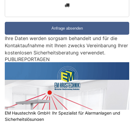
3
d
S
i
e
e
Ihre Daten werden sorgsam behandelt und für die
i
Kontaktaufnahme mit Ihnen zwecks Vereinbarung Ihrer
n
kostenlosen Sicherheitsberatung verwendet.
M
PUBLIREPORTAGEN
e
n
s
c
h
?
D
a
EM Haustechnik GmbH: Ihr Spezialist für Alarmanlagen und
Sicherheitslösungen
n
n
EMPFEHLUNGEN