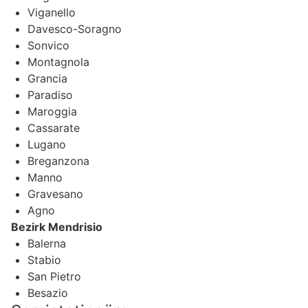
Viganello
Davesco-Soragno
Sonvico
Montagnola
Grancia
Paradiso
Maroggia
Cassarate
Lugano
Breganzona
Manno
Gravesano
Agno
Bezirk Mendrisio
Balerna
Stabio
San Pietro
Besazio