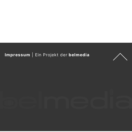
Am Mittwochabend (15.7.2026) ist auf dem Balkon einer
Dachwohnung in einem Mehrfamilienhaus in Weiningen ein
Brand ausgebrochen.
Eine Person wurde dabei leicht verletzt.
Weiterlesen
Montagnola TI: Feuer in Mehrfamilienhaus –
Person nach Rauchvergiftung im Spital
17.06.26
VON
POLIZEI.NEWS REDAKTION
Die Kantonspolizei teilt mit, dass heute kurz nach 17 Uhr in
einem Gebäude an der Via Selva Piana in Montagnola ein
Brand ausgebrochen ist.
Die Brandursache wird durch die polizeilichen Ermittlungen
abgeklärt.
Weiterlesen