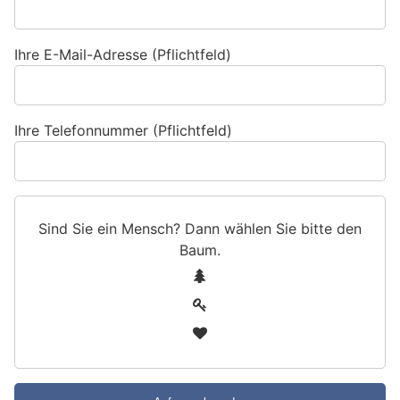
Ihre E-Mail-Adresse (Pflichtfeld)
Ihre Telefonnummer (Pflichtfeld)
Sind Sie ein Mensch? Dann wählen Sie bitte
den
Baum
.
S
1
i
2
n
3
d
S
i
e