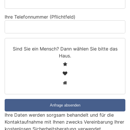
Ihre Telefonnummer (Pflichtfeld)
Sind Sie ein Mensch? Dann wählen Sie bitte
das
Haus
.
S
1
i
2
n
3
d
S
i
e
e
Ihre Daten werden sorgsam behandelt und für die
i
Kontaktaufnahme mit Ihnen zwecks Vereinbarung Ihrer
n
kostenlosen Sicherheitsberatung verwendet.