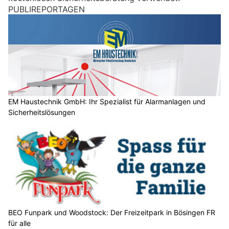
M
PUBLIREPORTAGEN
e
n
s
c
h
?
D
a
EM Haustechnik GmbH: Ihr Spezialist für Alarmanlagen und
Sicherheitslösungen
n
n
w
ä
h
l
e
n
S
BEO Funpark und Woodstock: Der Freizeitpark in Bösingen FR
für alle
i