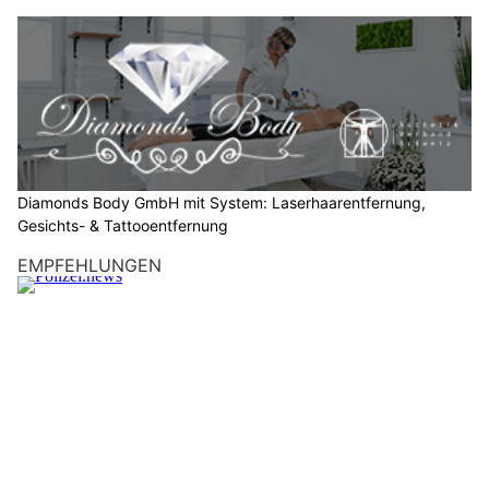
e
b
i
t
t
e
d
a
Diamonds Body GmbH mit System: Laserhaarentfernung,
s
Gesichts- & Tattooentfernung
H
EMPFEHLUNGEN
a
u
s
.