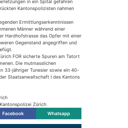
rletzungen in ein Spital gefahren
erückten Kantonspolizisten nahmen
egenden Ermittlungserkenntnissen
ommenen Männer während einer
r Hardhofstrasse das Opfer mit einer
hweren Gegenstand angegriffen und
efügt.
 Zürich FOR sicherte Spuren am Tatort
menen. Die mutmasslichen
in 33-jähriger Tunesier sowie ein 40-
 der Staatsanwaltschaft I des Kantons
rich
Kantonspolizei Zürich
Facebook
Whatsapp