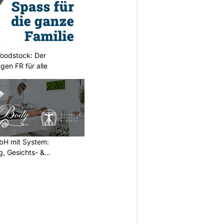
oodstock: Der
ngen FR für alle
H mit System:
, Gesichts- &
N