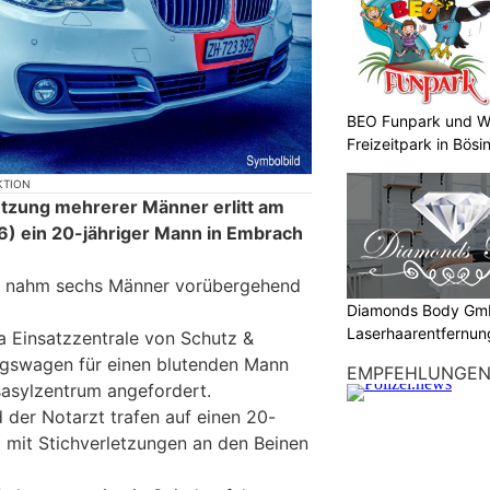
BEO Funpark und W
Freizeitpark in Bösi
KTION
tzung mehrerer Männer erlitt am
) ein 20-jähriger Mann in Embrach
ch nahm sechs Männer vorübergehend
Diamonds Body Gmb
Laserhaarentfernung
a Einsatzzentrale von Schutz &
Tattooentfernung
ngswagen für einen blutenden Mann
EMPFEHLUNGE
asylzentrum angefordert.
 der Notarzt trafen auf einen 20-
 mit Stichverletzungen an den Beinen