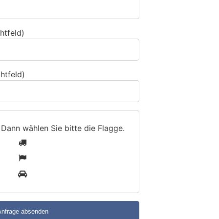
htfeld)
htfeld)
 Dann wählen Sie bitte
die Flagge
.
1
2
3