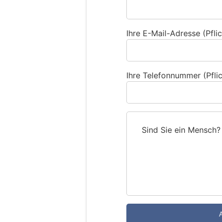
Ihre E-Mail-Adresse (Pflic
Ihre Telefonnummer (Pflic
Sind Sie ein Mensch?
S
i
n
d
S
i
e