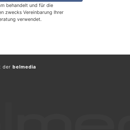
m behandelt und für die
en zwecks Vereinbarung Ihrer
eratung verwendet.
sserangriff am Bahnhof –
r (Schweizer) rief "Allahu
KTION
29. Mai 2026) kam es am Bahnhof
serangriff mit drei Verletzten.
 attackierte kurz vor 8.30 Uhr
er Stichwaffe. Dabei soll er
gerufen haben, was in diesem Video