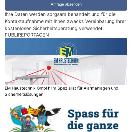
e
e
Ihre Daten werden sorgsam behandelt und für die
i
Kontaktaufnahme mit Ihnen zwecks Vereinbarung Ihrer
n
kostenlosen Sicherheitsberatung verwendet.
M
PUBLIREPORTAGEN
e
n
s
c
h
?
D
a
EM Haustechnik GmbH: Ihr Spezialist für Alarmanlagen und
Sicherheitslösungen
n
n
w
ä
h
l