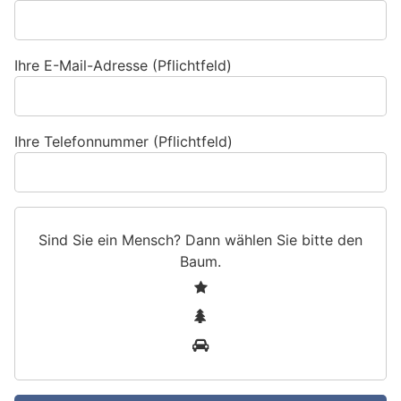
Ihre E-Mail-Adresse (Pflichtfeld)
Ihre Telefonnummer (Pflichtfeld)
Sind Sie ein Mensch? Dann wählen Sie bitte
den
Baum
.
S
1
i
2
n
3
d
S
i