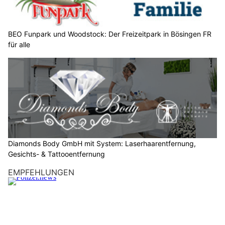
e
n
S
BEO Funpark und Woodstock: Der Freizeitpark in Bösingen FR
für alle
i
e
b
i
t
t
e
d
e
Diamonds Body GmbH mit System: Laserhaarentfernung,
n
Gesichts- & Tattooentfernung
B
EMPFEHLUNGEN
a
u
m
.