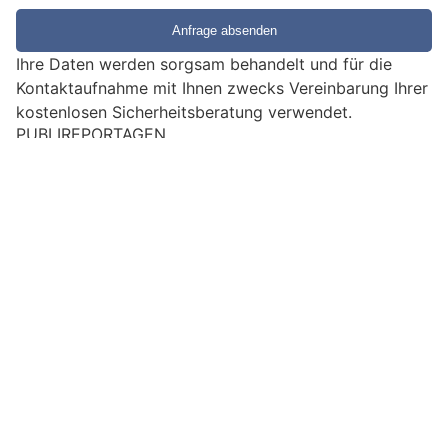
i
e
e
Ihre Daten werden sorgsam behandelt und für die
i
Kontaktaufnahme mit Ihnen zwecks Vereinbarung Ihrer
n
kostenlosen Sicherheitsberatung verwendet.
M
PUBLIREPORTAGEN
e
EMPFEHLUNGEN
n
s
c
h
?
D
a
n
n
w
Impressum
|
Ein Projekt der
belmedia
ä
h