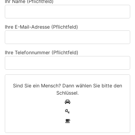
Ihr Name (Pflichtfeld)
Ihre E-Mail-Adresse (Pflichtfeld)
Ihre Telefonnummer (Pflichtfeld)
Sind Sie ein Mensch? Dann wählen Sie bitte
den
Schlüssel
.
S
1
i
2
n
3
d
S